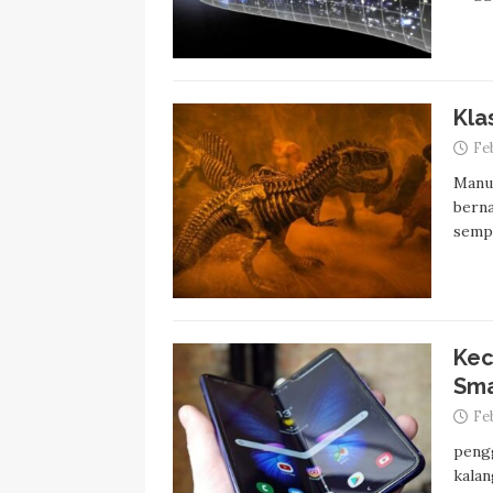
Kla
Fe
Manus
berna
sempu
Kec
Sma
Fe
pengg
kalan