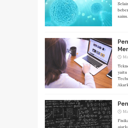
Selai
beber
sains
Pen
Men
Ma
Tekno
yaitu
Techn
Akark
Pen
Ma
Fisik
ajark