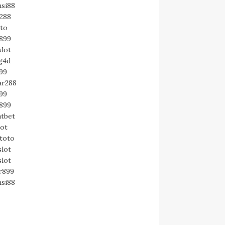
nsi88
s288
to
t899
slot
g4d
99
ar288
99
t899
atbet
lot
stoto
slot
slot
r899
nsi88