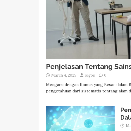
Penjelasan Tentang Sain
March 4, 2025
oigbs
0
Mengacu dengan Kamus yang Besar dalam Ba
pengetahuan dari sistematis tentang alam da
Pen
Dal
Ma