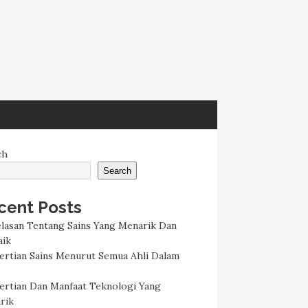
ch
Search
cent Posts
elasan Tentang Sains Yang Menarik Dan
aik
ertian Sains Menurut Semua Ahli Dalam
ertian Dan Manfaat Teknologi Yang
rik