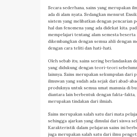
Secara sederhana, sains yang merupakan i
ada di alam nyata. Sedangkan menurut Ensik
sistem yang melibatkan dengan pencarian 
hal dan fenomena yang ada didekat kita. p
mempelajari tentang alam semesta beserta i
dikembangkan dengan semua ahli dengan mel
dengan cara teliti dan hati-hati.
Oleh sebab itu, sains sering berlandaskan d
yang didukung dengan teori-teori sebelumn
lainnya. Sains merupakan sekumpulan dari 
ilmuwan yang sudah ada sejak dari abad-aba
produknya untuk semua umat manusia di bumi
diantara lain berbentuk dengan fakta-fakta
merupakan tindakan dari ilmiah.
Sains merupakan salah satu dari mata pelaj
sehingga ajarkan yang dimulai dari siswa s
Karakteristik dalam pelajaran sains ini ber
juga merupakan salah satu dari ilmu penge