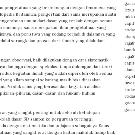
gara
lmu pengetahuan yang berhubungan dengan fenomena yang
lexu
lopedia Britannica, pengertian dari sains merupakan suatu
mkto
pengetahuan umum dari dasar yang terkait dengan semua
capi
ada umumnya, sains merupakan ilmu pengetahuan yang
roda
sinya, dan peristiwa yang sedang terjadi di dalamnya yang
chan
alui serangkaian proses dari ilmiah yang dilakukan
raja8
band
raja8
engan observasi, baik dilakukan dengan cara sistematik
capi
ya dan juga dengan spekulasi tanpa dukungan dari teori
alam
produk kegiatan ilmiah yang sudah diperoleh oleh semua
otps
d yang silam sampai sekarang masih bisa dirasakan
inve
. Produk sains yang berasal dari kegiatan analisis,
roda
, pikiran-pikiran, dasar-dasar, dan hukum-hukum
roda
gaco
gara
aran yang sangat penting untuk seluruh kehidupan,
ekolah dasar SD sampai ke perguruan tertinggi.
beda dengan matematika dan pelajaran sebagainya. Sains
tahuan yang sangat erat dengan kaitan makhluk hidup baik