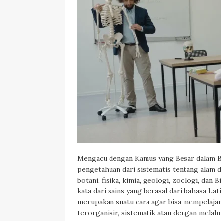
Mengacu dengan Kamus yang Besar dalam Ba
pengetahuan dari sistematis tentang alam da
botani, fisika, kimia, geologi, zoologi, dan
kata dari sains yang berasal dari bahasa Lati
merupakan suatu cara agar bisa mempelajar
terorganisir, sistematik atau dengan melalu