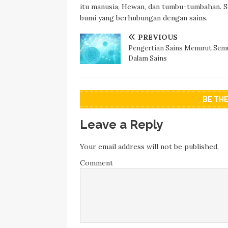
itu manusia, Hewan, dan tumbu-tumbahan. 
bumi yang berhubungan dengan sains.
PREVIOUS
Pengertian Sains Menurut Semu
Dalam Sains
BE TH
Leave a Reply
Your email address will not be published.
Comment