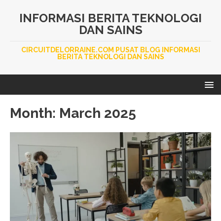
INFORMASI BERITA TEKNOLOGI
DAN SAINS
CIRCUITDELORRAINE.COM PUSAT BLOG INFORMASI
BERITA TEKNOLOGI DAN SAINS
Month:
March 2025